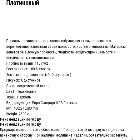
Платиновый
В КОРЗИНУ
Перкаль прочная, плотная хлопчатобумажная ткань полотняного
переплетения, известная своей износостойкостью и мягкостью. Материал
ценится за высокую прочность, гладкость, воздухопроницаемость и
устойчивость к пилингованию.
Плотность ткани: 110 г/м2
Состав ткани: 100 % хлопок
Тематика: одноцветное (г/к без узоров )
Рисунок: Однотонное
Стиль: современный стиль
ЦВЕТ: Платиновый
Ткань: Перкаль
Вид продукции: Евро Стандарт КПБ Перкаль
lwh: 400x370x80 mm
Weight: 2500 g
Рекомендации по уходу
Рекомендации по уходу
Предварительная стирка обязательна. Перед стиркой вывернуть изделие на
изнаночную сторону. При наличии молнии на изделии, обязательно застегнуть.