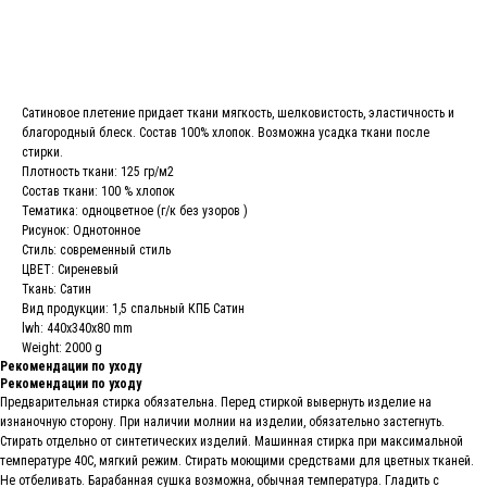
В КОРЗИНУ
Сатиновое плетение придает ткани мягкость, шелковистость, эластичность и
благородный блеск. Состав 100% хлопок. Возможна усадка ткани после
стирки.
Плотность ткани: 125 гр/м2
Состав ткани: 100 % хлопок
Тематика: одноцветное (г/к без узоров )
Рисунок: Однотонное
Стиль: современный стиль
ЦВЕТ: Сиреневый
Ткань: Сатин
Вид продукции: 1,5 спальный КПБ Сатин
lwh: 440x340x80 mm
Weight: 2000 g
Рекомендации по уходу
Рекомендации по уходу
Предварительная стирка обязательна. Перед стиркой вывернуть изделие на
изнаночную сторону. При наличии молнии на изделии, обязательно застегнуть.
Стирать отдельно от синтетических изделий. Машинная стирка при максимальной
температуре 40С, мягкий режим. Стирать моющими средствами для цветных тканей.
Не отбеливать. Барабанная сушка возможна, обычная температура. Гладить с