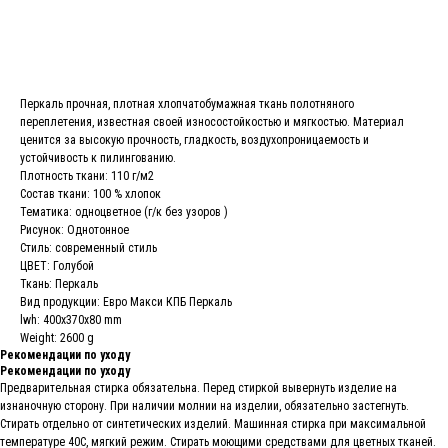
В КОРЗИНУ
Перкаль прочная, плотная хлопчатобумажная ткань полотняного
переплетения, известная своей износостойкостью и мягкостью. Материал
ценится за высокую прочность, гладкость, воздухопроницаемость и
устойчивость к пилингованию.
Плотность ткани: 110 г/м2
Состав ткани: 100 % хлопок
Тематика: одноцветное (г/к без узоров )
Рисунок: Однотонное
Стиль: современный стиль
ЦВЕТ: Голубой
Ткань: Перкаль
Вид продукции: Евро Макси КПБ Перкаль
lwh: 400x370x80 mm
Weight: 2600 g
Рекомендации по уходу
Рекомендации по уходу
Предварительная стирка обязательна. Перед стиркой вывернуть изделие на
изнаночную сторону. При наличии молнии на изделии, обязательно застегнуть.
Стирать отдельно от синтетических изделий. Машинная стирка при максимальной
температуре 40С, мягкий режим. Стирать моющими средствами для цветных тканей.