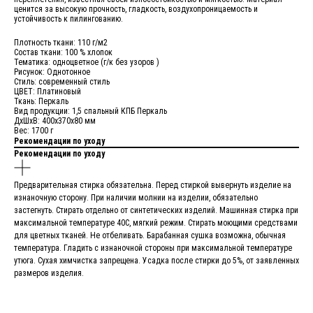
ценится за высокую прочность, гладкость, воздухопроницаемость и
устойчивость к пилингованию.
Плотность ткани: 110 г/м2
Состав ткани: 100 % хлопок
Тематика: одноцветное (г/к без узоров )
Рисунок: Однотонное
Стиль: современный стиль
ЦВЕТ: Платиновый
Ткань: Перкаль
Вид продукции: 1,5 спальный КПБ Перкаль
ДxШxВ: 400x370x80 мм
Вес: 1700 г
Рекомендации по уходу
Рекомендации по уходу
Предварительная стирка обязательна. Перед стиркой вывернуть изделие на
изнаночную сторону. При наличии молнии на изделии, обязательно
застегнуть. Стирать отдельно от синтетических изделий. Машинная стирка при
максимальной температуре 40С, мягкий режим. Стирать моющими средствами
для цветных тканей. Не отбеливать. Барабанная сушка возможна, обычная
температура. Гладить с изнаночной стороны при максимальной температуре
утюга. Сухая химчистка запрещена. Усадка после стирки до 5%, от заявленных
размеров изделия.