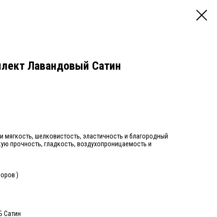
плект Лавандовый Сатин
и мягкость, шелковистость, эластичность и благородный
кую прочность, гладкость, воздухопроницаемость и
зоров )
Б Сатин