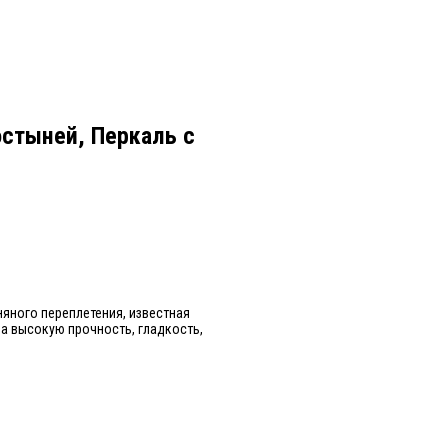
остыней, Перкаль с
яного переплетения, известная
а высокую прочность, гладкость,