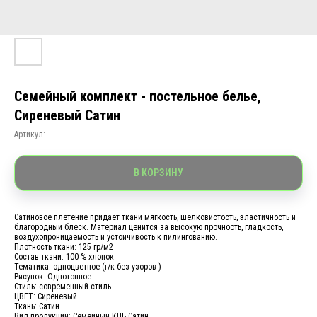
Семейный комплект - постельное белье,
Сиреневый Сатин
Артикул:
В КОРЗИНУ
Сатиновое плетение придает ткани мягкость, шелковистость, эластичность и
благородный блеск. Материал ценится за высокую прочность, гладкость,
воздухопроницаемость и устойчивость к пилингованию.
Плотность ткани: 125 гр/м2
Состав ткани: 100 % хлопок
Тематика: одноцветное (г/к без узоров )
Рисунок: Однотонное
Стиль: современный стиль
ЦВЕТ: Сиреневый
Ткань: Сатин
Вид продукции: Семейный КПБ Сатин