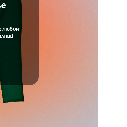
ье
к любой
ланий.