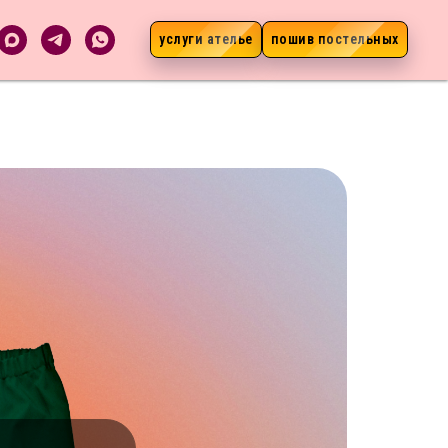
услуги ателье
пошив постельных