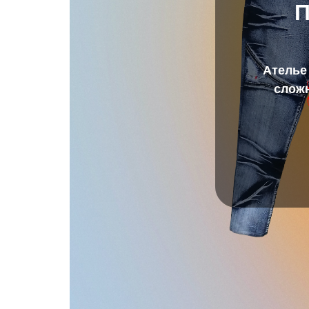
П
Ателье
сложн