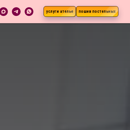
услуги ателье
пошив постельных