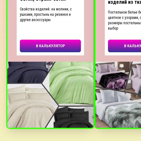
изделий из тк
Свойства изделий: на молнии, с
Постельное белье б
ушками, простынь на резинке и
цветное с узорами, 
другие акскссуары
размеры постельны
выбор
В КАЛЬКУЛЯТОР
В КАЛЬК