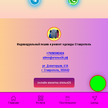
Индивидуальный пошив и ремонт одежды Ставрополь
+79283382424
admin@ателье26.рф
ул. Доваторцев, 61А
г. Ставрополь, 355042
онлайн визитка ателье26
Главная
Услуги
Постельное
Цены